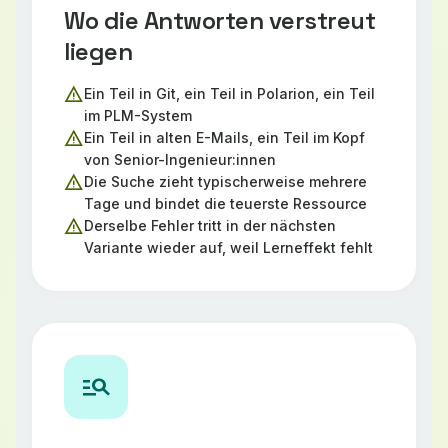
Wo die Antworten verstreut
liegen
warning
Ein Teil in Git, ein Teil in Polarion, ein Teil
im PLM-System
warning
Ein Teil in alten E-Mails, ein Teil im Kopf
von Senior-Ingenieur:innen
warning
Die Suche zieht typischerweise mehrere
Tage und bindet die teuerste Ressource
warning
Derselbe Fehler tritt in der nächsten
Variante wieder auf, weil Lerneffekt fehlt
manage_search