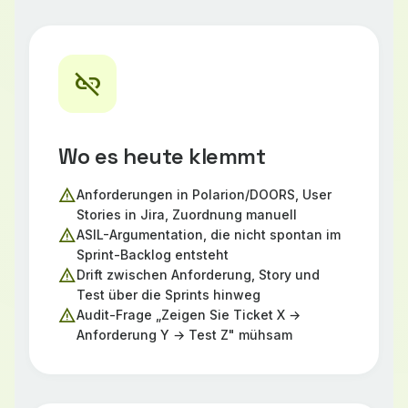
link_off
Wo es heute klemmt
warning
Anforderungen in Polarion/DOORS, User
Stories in Jira, Zuordnung manuell
warning
ASIL-Argumentation, die nicht spontan im
Sprint-Backlog entsteht
warning
Drift zwischen Anforderung, Story und
Test über die Sprints hinweg
warning
Audit-Frage „Zeigen Sie Ticket X →
Anforderung Y → Test Z" mühsam