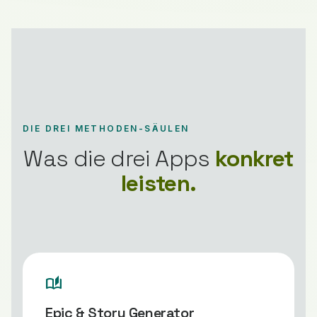
DIE DREI METHODEN-SÄULEN
Was die drei Apps
konkret
leisten.
auto_stories
Epic & Story Generator