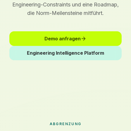
Engineering-Constraints und eine Roadmap,
die Norm-Meilensteine mitführt.
arrow_forward
Demo anfragen
Engineering Intelligence Platform
ABGRENZUNG