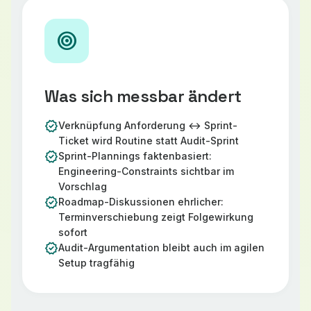
target
Was sich messbar ändert
verified
Verknüpfung Anforderung ↔ Sprint-
Ticket wird Routine statt Audit-Sprint
verified
Sprint-Plannings faktenbasiert:
Engineering-Constraints sichtbar im
Vorschlag
verified
Roadmap-Diskussionen ehrlicher:
Terminverschiebung zeigt Folgewirkung
sofort
verified
Audit-Argumentation bleibt auch im agilen
Setup tragfähig