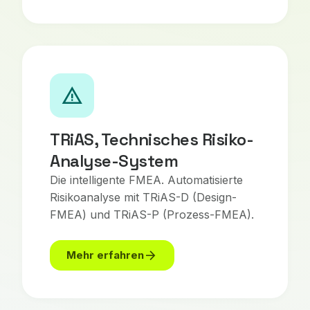
warning
TRiAS, Technisches Risiko-
Analyse-System
Die intelligente FMEA. Automatisierte
Risikoanalyse mit TRiAS-D (Design-
FMEA) und TRiAS-P (Prozess-FMEA).
arrow_forward
Mehr erfahren