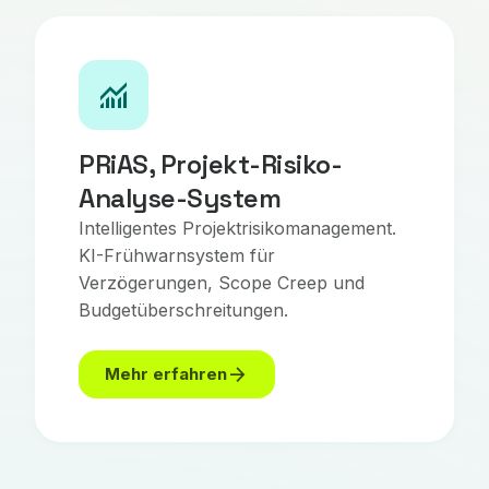
monitoring
PRiAS, Projekt-Risiko-
Analyse-System
Intelligentes Projektrisikomanagement.
KI-Frühwarnsystem für
Verzögerungen, Scope Creep und
Budgetüberschreitungen.
arrow_forward
Mehr erfahren