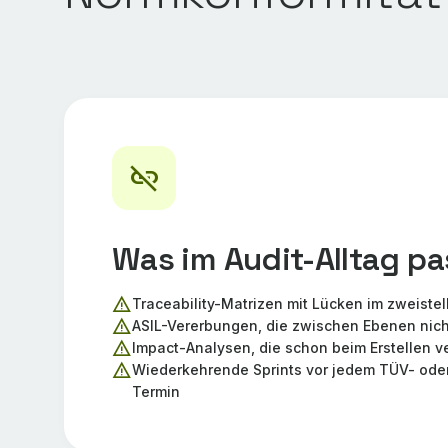
link_off
Was im Audit-Alltag pa
warning
Traceability-Matrizen mit Lücken im zweiste
warning
ASIL-Vererbungen, die zwischen Ebenen ni
warning
Impact-Analysen, die schon beim Erstellen ve
warning
Wiederkehrende Sprints vor jedem TÜV- ode
Termin