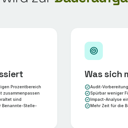
target
ssiert
Was sich 
verified
lligen Prozentbereich
Audit-Vorbereitun
verified
cht zusammenpassen
Spürbar weniger F
verified
raltet sind
Impact-Analyse ei
verified
r Benannte-Stelle-
Mehr Zeit für die B