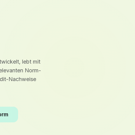
h
ickelt, lebt mit
relevanten Norm-
Audit-Nachweise
form