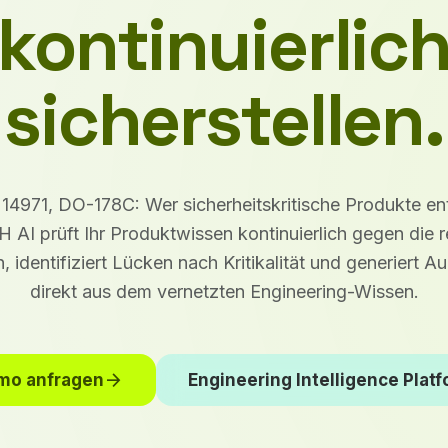
kontinuierlic
sicherstellen.
14971, DO-178C: Wer sicherheitskritische Produkte entw
 AI prüft Ihr Produktwissen kontinuierlich gegen die 
 identifiziert Lücken nach Kritikalität und generiert 
direkt aus dem vernetzten Engineering-Wissen.
arrow_forward
mo anfragen
Engineering Intelligence Plat