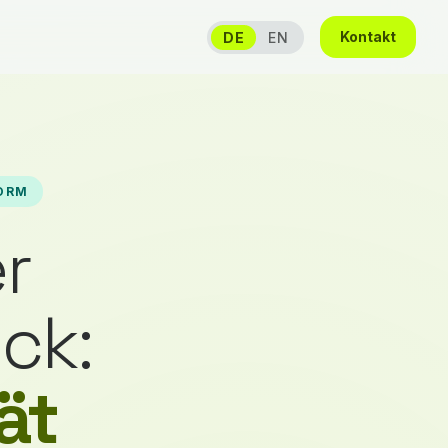
Kontakt
DE
EN
FORM
r
ck:
ät