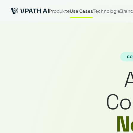
VPATH AI
Produkte
Use Cases
Technologie
Bran
CO
Co
N