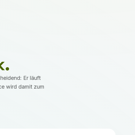
k.
eidend: Er läuft
nce wird damit zum