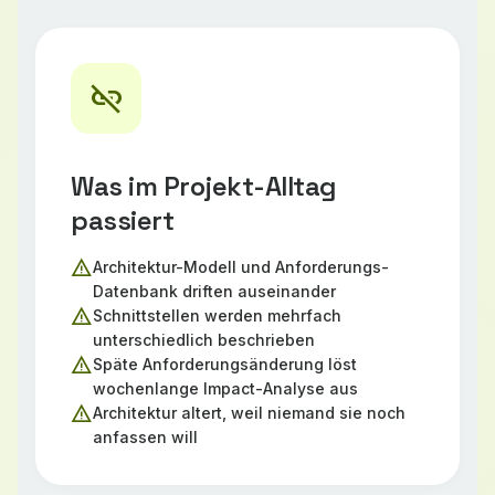
link_off
Was im Projekt-Alltag
passiert
warning
Architektur-Modell und Anforderungs-
Datenbank driften auseinander
warning
Schnittstellen werden mehrfach
unterschiedlich beschrieben
warning
Späte Anforderungsänderung löst
wochenlange Impact-Analyse aus
warning
Architektur altert, weil niemand sie noch
anfassen will