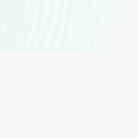
ukte
Unte
ering Intelligence Plattform
Über un
 — Technisches Risiko-Analyse-System
Kontakt