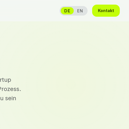
Kontakt
DE
EN
artup
Prozess.
u sein