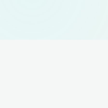
Prod
One Platform.
Unlimited Engineering AI.
Engine
TRiAS