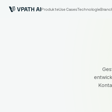
VPATH AI
Produkte
Use Cases
Technologie
Branc
Gest
entwick
Konta