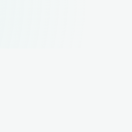
rnehmen
Knowledge Hub
s
Blog
FAQ