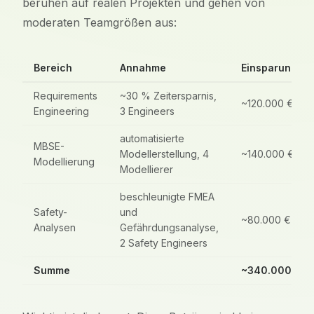
beruhen auf realen Projekten und gehen von
moderaten Teamgrößen aus:
Bereich
Annahme
Einsparung/Ja
Requirements
~30 % Zeitersparnis,
~120.000 €
Engineering
3 Engineers
automatisierte
MBSE-
Modellerstellung, 4
~140.000 €
Modellierung
Modellierer
beschleunigte FMEA
Safety-
und
~80.000 €
Analysen
Gefährdungsanalyse,
2 Safety Engineers
Summe
~340.000 €